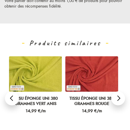
Votre panier doit contenir au moins 1,00 € de produits pour pouvoir
obtenir des récompenses fidélité.
Produits similaires
0
TISSU ÉPONGE UNI 380
TISSU ÉPONGE UNI 380
TI
GRAMMES VERT ANIS
GRAMMES ROUGE
Prix
Prix
14,99 €/m
14,99 €/m