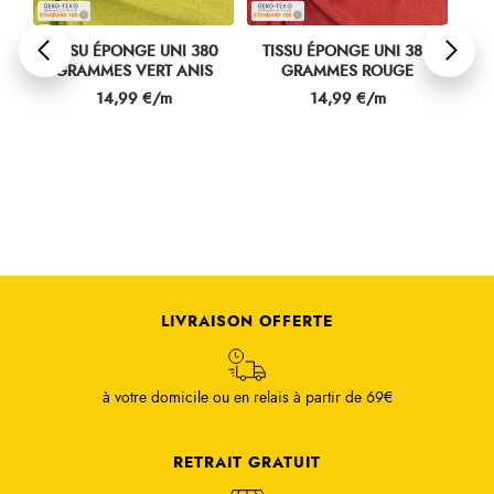
0
TISSU ÉPONGE UNI 380
TISSU ÉPONGE UNI 380
TI
GRAMMES VERT ANIS
GRAMMES ROUGE
Prix
Prix
14,99 €/m
14,99 €/m
LIVRAISON OFFERTE
à votre domicile ou en relais à partir de 69€
RETRAIT GRATUIT